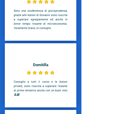
la valutazione media è 5 su 5
Sono una studentessa di giurisprudenza,
grazie alle lezioni di Giovanni sono riuscita
a superare egregiamente ed anche in
breve tempo l'esame di microeconomia.
Veramente bravo, lo consiglio.
Domitilla
la valutazione media è 5 su 5
Consiglio a tutti il corso e le lezioni
private, sono riuscita a superare l'esame
al primo tentativo anche con un buon voto
💪🏻