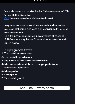
Viedolezioni tratte dal
testo
"Microeconomia" (Mc
.
Grow Hill) di Besanko
QUI
l'elenco completo delle videolezioni.
In questa sezione troverai
alcune delle
video lezioni
integrali
del corso
dedicato agli esercizi dell'
esame di
microeconomia.
Le altre potrai guardarle singolarmente al costo di
2.99€ oppure acquistare l'intero videocorso cliccando
qui in basso.
Nel programma troverai
Teoria del consumatore
Teoria della produzione
Equilibrio di Mercato Concorrenziale
Massimizzazione di breve e lungo periodo in
concorrenza perfetta
Monopolio
Oligopolio
Teoria dei giochi
Acquista l'intero corso