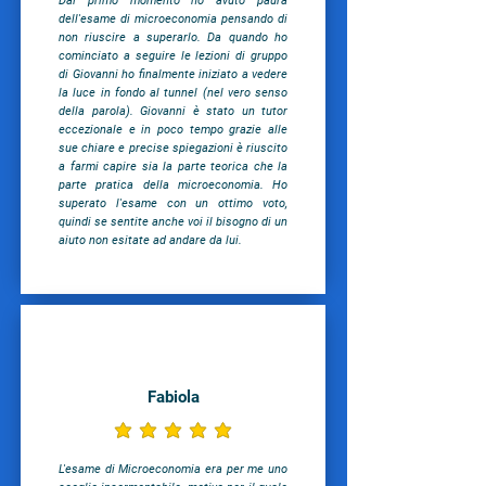
Dal primo momento ho avuto paura
dell'esame di microeconomia pensando di
non riuscire a superarlo. Da quando ho
cominciato a seguire le lezioni di gruppo
di Giovanni ho finalmente iniziato a vedere
la luce in fondo al tunnel (nel vero senso
della parola). Giovanni è stato un tutor
eccezionale e in poco tempo grazie alle
sue chiare e precise spiegazioni è riuscito
a farmi capire sia la parte teorica che la
parte pratica della microeconomia. Ho
superato l'esame con un ottimo voto,
quindi se sentite anche voi il bisogno di un
aiuto non esitate ad andare da lui.
Fabiola
la valutazione media è 5 su 5
L'esame di Microeconomia era per me uno