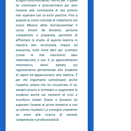
scoglio insormontabile, motivo per il quale
ho continuato a procrastinarlo per anni
insieme alla convinzione di non poterlo
mai superare con un esito positivo. Fino a
quando la sorte concede di imbattermi nel
nuovo Messia della microeconomia! Il
corso tenuto da Giovanni, persona
competente e preparata, permette di
affrontare lo studio di questa materia in
maniera ben strutturata, lineare ed
esaustiva, nulla viene dato per scontato
(come le mie inesistenti basi
matematiche) e non è un apprendimento
mnemonico, bensì basato sul
ragionamento permettendo allo studente
di capire ed appassionarsi alla materia. È
per me importante sottolineare anche
l'aspetto umano che ho riscontrato in lui,
sempre pronto a stimolare e supportare lo
studente anche nei momenti di crisi e
sconforto totale! Grazie a Giovanni ho
superato l'esame al primo tentativo e con
un ottimo risultato! Lo consiglio vivamente
se siete alla ricerca di serietà,
competenza e professionalità.