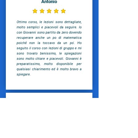
Antonio
la valutazione media è 5 su 5
Ottimo corso, le lezioni sono dettagliate,
molto semplici e piacevoli da seguire. Io
con Giovanni sono partito da zero dovendo
recuperare anche un po di matematica
poiché non la toccavo da un po'. Ho
seguito il corso con lezioni di gruppo e mi
sono trovato benissimo, le spiegazioni
sono molto chiare e piacevoli. Giovanni è
preparatissimo, molto disponibile per
qualsiasi chiarimento ed è molto bravo a
spiegare.
Francesca
la valutazione media è 5 su 5