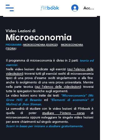
Accedi
Video Lezioni di
Microeconomia
PROGRAMMI
:
MICROECONOMIA (
ESERCIZI
)
|
MICROECONOMIA
(TEORIA)
Il programma di microeconomia è diviso in 2 parti:
teoria ed
esercizi.
Nelle
video lezioni
dedicate agli esercizi (
qui l'elenco delle
videolezioni
) troverai tutti gli
esercizi svolti di microeconomia
tipici di una prova d'esame svolti singolarmente e alla fine
anche lo svolgimento di una vera prova universitaria. Mentre
nella parte teorica (
qui l'elenco delle videolezioni
) troverai
tutte le spiegazioni teoriche sugli argomenti.
Le video lezioni sono tratte dai testi:
"Microeconomia"
(Mc
Grow Hill) di Besanko
ed
"Elementi di economia"
(Il
Mulino) di Jhon Sloman.
La
comodità
di studiare con le
video lezioni di Flitbook
è
quella di poter
studiare l'intero corso
di
microeconomi
a
oppure
noleggiare le singole video lezioni
per avere chiarimenti sul singolo argomento.
Scorri in basso per iniziare a studiare gratuitamente.