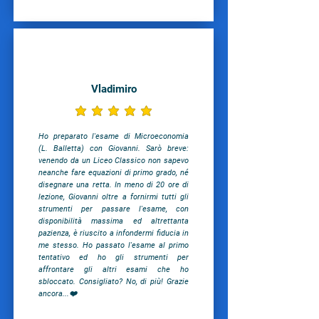
Vladimiro
la valutazione media è 5 su 5
Ho preparato l'esame di Microeconomia
(L. Balletta) con Giovanni. Sarò breve:
venendo da un Liceo Classico non sapevo
neanche fare equazioni di primo grado, né
disegnare una retta. In meno di 20 ore di
lezione, Giovanni oltre a fornirmi tutti gli
strumenti per passare l'esame, con
disponibilità massima ed altrettanta
pazienza, è riuscito a infondermi fiducia in
me stesso. Ho passato l'esame al primo
tentativo ed ho gli strumenti per
affrontare gli altri esami che ho
sbloccato. Consigliato? No, di più! Grazie
ancora...❤️