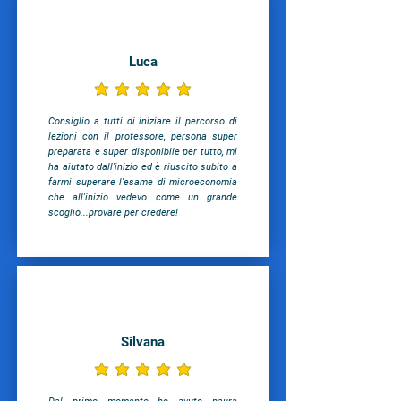
Luca
la valutazione media è 5 su 5
Consiglio a tutti di iniziare il percorso di
lezioni con il professore, persona super
preparata e super disponibile per tutto, mi
ha aiutato dall'inizio ed è riuscito subito a
farmi superare l'esame di microeconomia
che all'inizio vedevo come un grande
scoglio...provare per credere!
Silvana
la valutazione media è 5 su 5