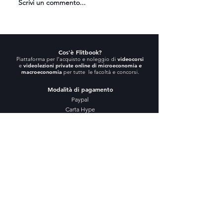
Scrivi un commento...
Flitbook: come funziona e
quanto costa.
Cos'è Flitbook?
Piattaforma per l'acquisto e noleggio di
videocorsi
e
videolezioni private online di microeconomia e
macroeconomia
per tutte le facoltà e concorsi.
Modalità di pagamento
Paypal
Carta Hype
Contanti
Bonifico
Postepay
Ripetizioni Online
Lezioni di Microeconomia
Lezioni di Macroeconomia
Lezioni di Diritto Privato
Lezioni di Economia Politica
Video lezioni per facoltà