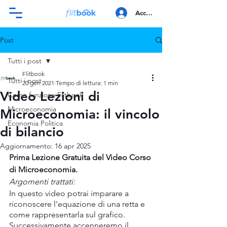
Accedi
Post
Tutti i post
Flitbook
Tutti i post
20 gen 2021
Tempo di lettura: 1 min
Video Lezioni di
Come funziona Flitbook
Microeconomia
Microeconomia: il vincolo
Economia Politica
di bilancio
Aggiornamento:
16 apr 2025
Prima Lezione Gratuita del Video Corso 
di Microeconomia.
Argomenti trattati:
In questo video potrai imparare a 
riconoscere l'equazione di una retta e 
come rappresentarla sul grafico.
Successivamente accenneremo il 