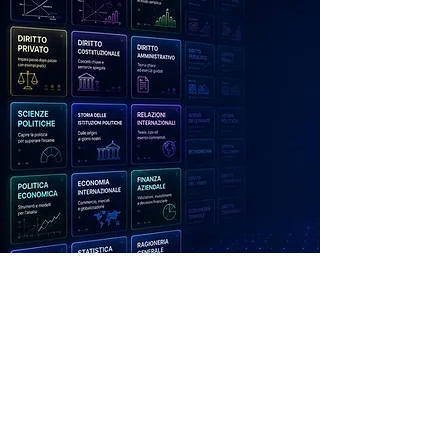
Videolezioni
sempre in aggiornamento
Il nostro
catalogo è in costante aggionamento.
Al momento abbiamo un catalogo di video
lezioni che soddisfa un pubblico di studenti delle
facoltà di Economia, Giurisprudenza, Scienze