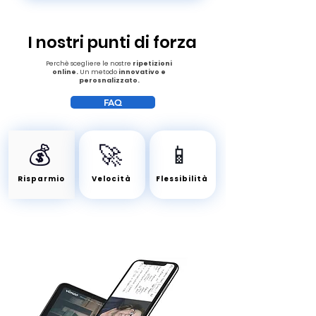
I nostri punti di forza
Perchè scegliere le nostre
ripetizioni
online.
Un metodo
innovativo e
perosnalizzato.
FAQ
💰
🚀
​📱
Risparmio
Velocità
Flessibilità