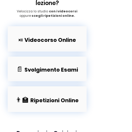
lezione?
Velocizza lo studio
con i videocorsi
oppure
scegli ripetizioni online.
⏯️
Videocorso Online
📄
Svolgimento Esami
👨‍🏫
Ripetizioni Online